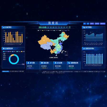
我爱巡
登录
注册
英文平台
二维码平台
智能巡检平台
巡检记录数
0
0
6
5
5
9
0
4
万
设备月增长
用户月增长
设备类型比例
巡检记录月增长
用户总数
设备总数
点位总数
巡检线路总数
67279
153553
3333363
106320
上月新增用户 789
上月新增设备 2224
上月新增点位 30001
上月新增线路 1065
我爱巡AI助手
近30天内已解决
665
个巡检问题
已为用户138******85解决"请问，今天的打卡记录多久后台会显示？" 已为用户152******37解决"怎么解绑线路" 已为用户188******16解决"考
版权所有：慧友安电子技术有限公司
粤ICP备09161311号-9